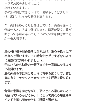
ージでお尻を少しずつ上に
上げていきます。。
手の指の間は大きく広げて、肩幅もしくは少し広
げ、広げ、しっかり身体を支えます。
２、両肘もゆっくりと伸ばしていき、両膝も徐々に
伸ばせるところまで伸ばします。膝裏が硬く、膝が
曲がっても踵が浮いてもいいので背骨を伸ばすこと
が一番大切です。
脚の付け根を斜め後ろに引き上げ、重心を徐々に下
半身へと運びます。この時背中が反りすぎないよう
にお腹にに力をいれましょう。
手のひらから肋骨の一番下までを一直線になるよう
に心掛けます。
肩の外側を下に向けるように背中を広くして、首と
肩の力をリラックスさせゆったりを呼吸を繰り返し
ます。
背骨に意識を向けながら、硬いところ柔らかいとこ
ろ疲れているかどうか、日によって異なる感覚をマ
インドを落ち着かせそして呼吸と繋がる。