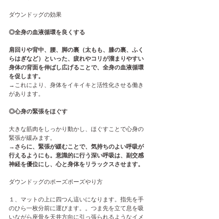
ダウンドッグの効果
◎全身の血液循環を良くする
肩回りや背中、腰、脚の裏（太もも、膝の裏、ふく
らはぎなど）といった、疲れやコリが溜まりやすい
身体の背面を伸ばし広げることで、全身の血液循環
を促します。
→これにより、身体をイキイキと活性化させる働き
があります。
◎心身の緊張をほぐす
大きな筋肉をしっかり動かし、ほぐすことで心身の
緊張が緩みます。
→さらに、緊張が緩むことで、気持ちのよい呼吸が
行えるようにも。意識的に行う深い呼吸は、副交感
神経を優位にし、心と身体をリラックスさせます。
ダウンドッグのポーズポーズやり方
１、マットの上に四つん這いになります。指先を手
のひら一枚分前に運びます。。つま先を立て息を吸
いながら座骨を天井方向に引っ張られるようなイメ