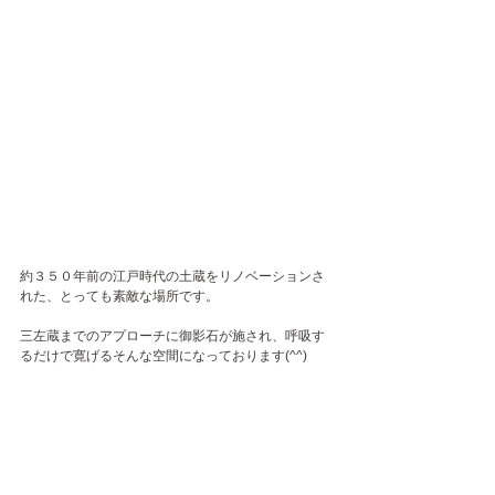
約３５０年前の江戸時代の土蔵をリノベーションさ
れた、とっても素敵な場所です。
三左蔵までのアプローチに御影石が施され、呼吸す
るだけで寛げるそんな空間になっております(^^)
○初心者さん
○在宅ワークの方
○家族を送り出した後のリフレッシュタイムに
○お休みの日のコンデショニングに