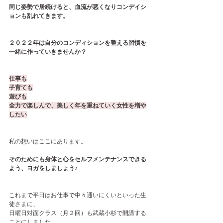
同じ姿勢で居続けると、血流が悪くなりコンデイシ
ョンも乱れてきます。
２０２２年は自分のコンディションを整える習慣を
一緒に作っていきませんか？
仕事も
子育ても
遊びも
全力で楽しんで、美しく年を重ねていく女性を増や
したい
私の想いはここにあります。
そのためにも身体と心をセルフメンテナンスできる
よう、ヨガをしましょう♪
これまで平日はお仕事で中々通いにくいといった生
徒さまに、
日曜日対面クラス（月２回）も武蔵小杉で開講する
ことにしました。