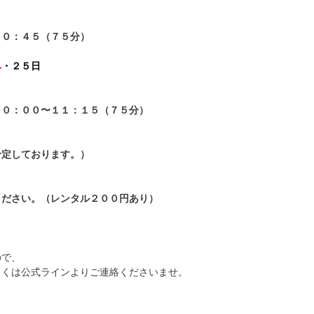
１０：４５（７５分）
み
・２５日
１０：００〜１１：１５（７５分）
予定しております。）
ください。（レンタル２００円あり）
ので、
しくは公式ラインよりご連絡くださいませ。