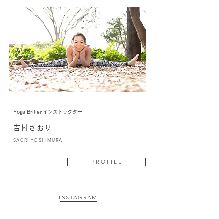
​Yoga Briller インストラクター
吉村さおり
SAORI YOSHIMURA
P R O F I L E
INSTAGRAM