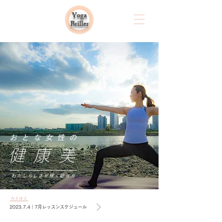
Yoga
Briller
おとな女性の
健康美
​わたしらしさが輝く朝ヨガ
NEWS
2023.7.4｜7月レッスンスケジュール